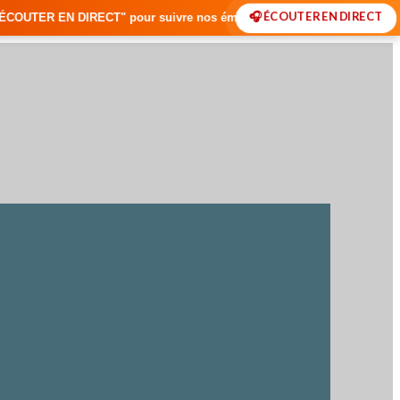
🎧 ÉCOUTER EN DIRECT
T" pour suivre nos émissions en temps réel • 🇸🇳 Actualités du Sénéga