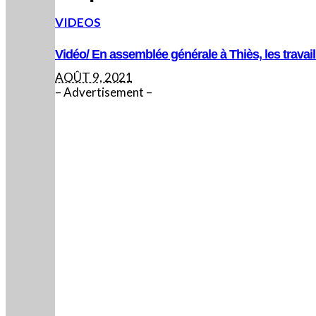
VIDEOS
Vidéo/ En assemblée générale à Thiès, les travail
AOÛT 9, 2021
– Advertisement –