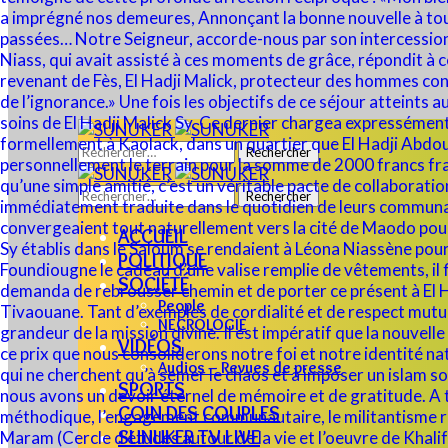
Rechercher :
Rechercher :
ACCUEIL
POLITIQUE
SOCIÉTÉ
People
NECROLOGIE
VIDÉOS
Audios – Revues de presse
SPORTS
COIN DES COUPLES
SUNUKER TV LIVE