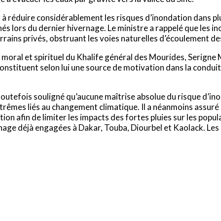
 à réduire considérablement les risques d’inondation dans pl
s lors du dernier hivernage. Le ministre a rappelé que les i
rrains privés, obstruant les voies naturelles d’écoulement de
n moral et spirituel du Khalife général des Mourides, Serig
stituent selon lui une source de motivation dans la conduite 
toutefois souligné qu’aucune maîtrise absolue du risque d’ino
es liés au changement climatique. Il a néanmoins assuré qu
tion afin de limiter les impacts des fortes pluies sur les po
ernage déjà engagées à Dakar, Touba, Diourbel et Kaolack. Le