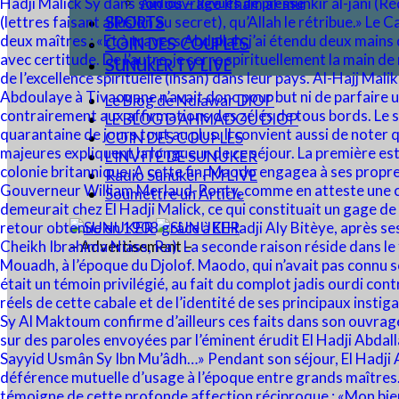
Audios – Revues de presse
SPORTS
COIN DES COUPLES
SUNUKER TV LIVE
Le Blog de Ndiawar DIOP
LE BLOG D’AHMADOU DIOP
COIN DES COUPLES
L’INVITÉ DE SUNUKER
Radio Sunuker FM LIVE
Soumettre un Article
– Advertisement –