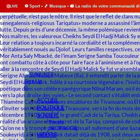
Sport • 🎵 Musique • 📻 La radio de votre communauté disponible 24h/24
LIVE
Sign Up
0
ACCUEIL
POLITIQUE
SOCIÉTÉ
People
NECROLOGIE
VIDÉOS