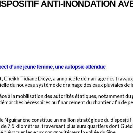
SPOSITIF ANTI-INONDATION AV
pect d’une jeune femme, une autopsie attendue
nt, Cheikh Tidiane Dièye, a annoncé le démarrage des travau
e du nouveau système de drainage des eaux pluviales de la v
grâce à la mobilisation des autorités étatiques, notamment du
démarches nécessaires au financement du chantier afin de per
e Nguiranène constitue un maillon stratégique du dispositif 
tral de 7,5 kilomètres, traversant plusieurs quartiers dont G
é à évacuer les eaux par gravité vers la vallée du Sine.