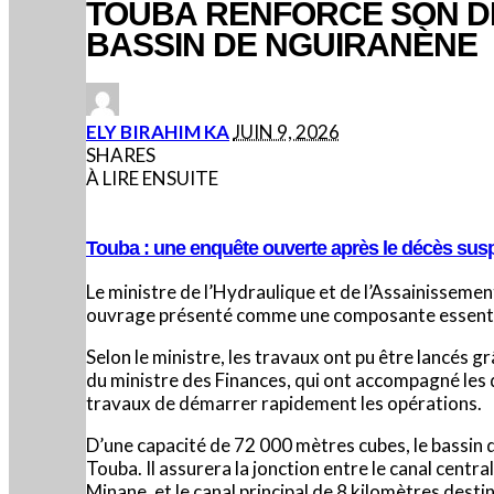
TOUBA RENFORCE SON DI
BASSIN DE NGUIRANÈNE
POSTED
ELY BIRAHIM KA
JUIN 9, 2026
BY
SHARES
À LIRE ENSUITE
Touba : une enquête ouverte après le décès sus
Le ministre de l’Hydraulique et de l’Assainisseme
ouvrage présenté comme une composante essentiell
Selon le ministre, les travaux ont pu être lancés 
du ministre des Finances, qui ont accompagné les 
travaux de démarrer rapidement les opérations.
D’une capacité de 72 000 mètres cubes, le bassin d
Touba. Il assurera la jonction entre le canal cen
Minane, et le canal principal de 8 kilomètres destin