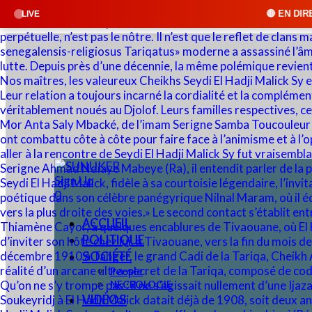
🔴 EN DIRECT : SUNUKER FM • C
LIVE
Sign Up
0
ACCUEIL
POLITIQUE
SOCIÉTÉ
People
NECROLOGIE
VIDÉOS