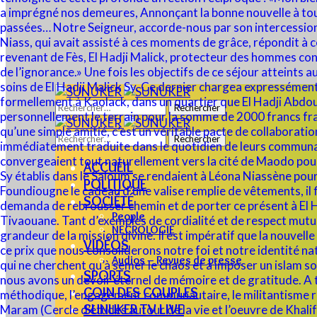
Rechercher :
Rechercher :
ACCUEIL
POLITIQUE
SOCIÉTÉ
People
NECROLOGIE
VIDÉOS
Audios – Revues de presse
SPORTS
COIN DES COUPLES
SUNUKER TV LIVE