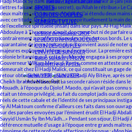
Audios – Revues de presse
SPORTS
COIN DES COUPLES
SUNUKER TV LIVE
Le Blog de Ndiawar DIOP
LE BLOG D’AHMADOU DIOP
COIN DES COUPLES
L’INVITÉ DE SUNUKER
Radio Sunuker FM LIVE
Soumettre un Article
– Advertisement –