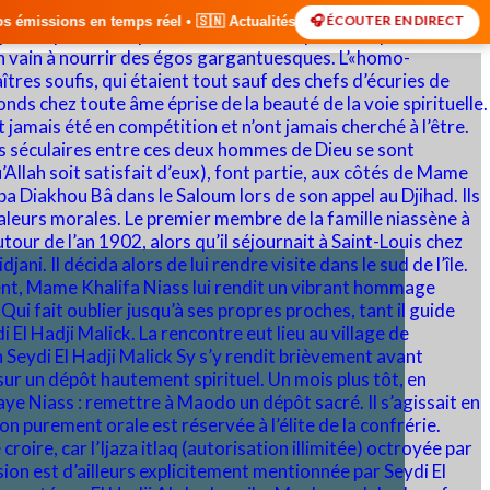
🎧 ÉCOUTER EN DIRECT
 • 🇸🇳 Actualités du Sénégal • 🌍 Actualités Internationales • 🎙️ Dé