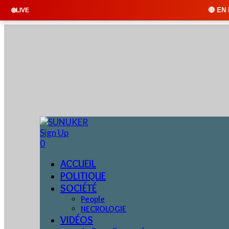
🔴 EN DIRECT : SUNUKER 
LIVE
Sign Up
0
ACCUEIL
POLITIQUE
SOCIÉTÉ
People
NECROLOGIE
VIDÉOS