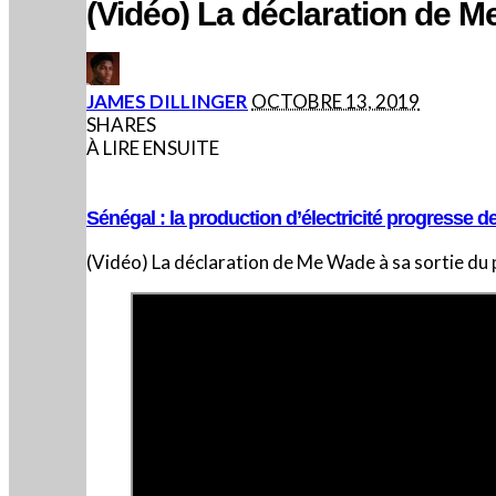
(Vidéo) La déclaration de Me
POSTED
JAMES DILLINGER
OCTOBRE 13, 2019
BY
SHARES
À LIRE ENSUITE
Sénégal : la production d’électricité progresse d
(Vidéo) La déclaration de Me Wade à sa sortie du p