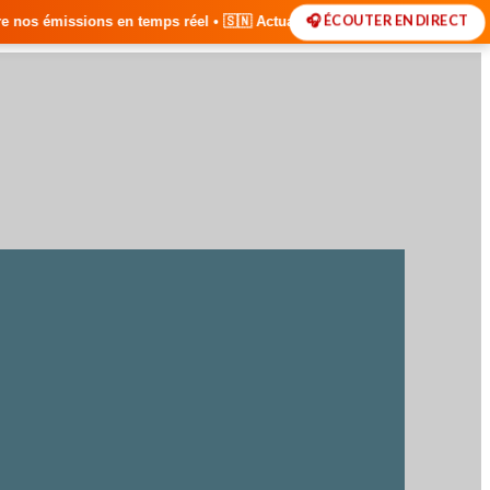
🎧 ÉCOUTER EN DIRECT
 réel • 🇸🇳 Actualités du Sénégal • 🌍 Actualités Internationales • 