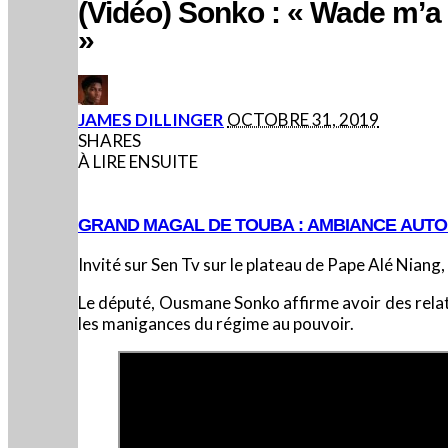
(Vidéo) Sonko : « Wade m’a
»
POSTED
JAMES DILLINGER
OCTOBRE 31, 2019
BY
SHARES
À LIRE ENSUITE
GRAND MAGAL DE TOUBA : AMBIANCE AUT
Invité sur Sen Tv sur le plateau de Pape Alé Niang
Le député, Ousmane Sonko affirme avoir des relat
les manigances du régime au pouvoir.