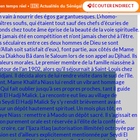
🎧 ÉCOUTER EN DIRECT
lités du Sénégal • 🌍 Actualités Internationales • 🎙️ Débats • 🎤 Int