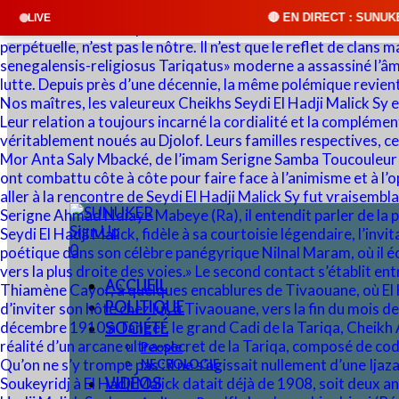
🔴 EN DIRECT : SUNUKER FM • Cliquez sur "
LIVE
Sign Up
0
ACCUEIL
POLITIQUE
SOCIÉTÉ
People
NECROLOGIE
VIDÉOS