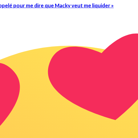
pelé pour me dire que Macky veut me liquider »