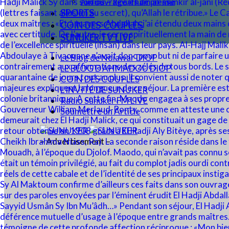
Audios – Revues de presse
SPORTS
COIN DES COUPLES
SUNUKER TV LIVE
Le Blog de Ndiawar DIOP
LE BLOG D’AHMADOU DIOP
COIN DES COUPLES
L’INVITÉ DE SUNUKER
Radio Sunuker FM LIVE
Soumettre un Article
– Advertisement –