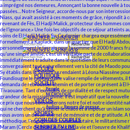
Rechercher :
Rechercher :
ACCUEIL
POLITIQUE
SOCIÉTÉ
People
NECROLOGIE
VIDÉOS
Audios – Revues de presse
SPORTS
COIN DES COUPLES
SUNUKER TV LIVE