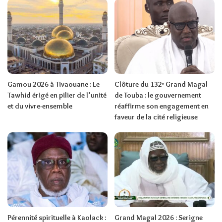
Gamou 2026 à Tivaouane : Le
Clôture du 132ᵉ Grand Magal
Tawhid érigé en pilier de l’unité
de Touba : le gouvernement
et du vivre-ensemble
réaffirme son engagement en
faveur de la cité religieuse
Pérennité spirituelle à Kaolack :
Grand Magal 2026 : Serigne