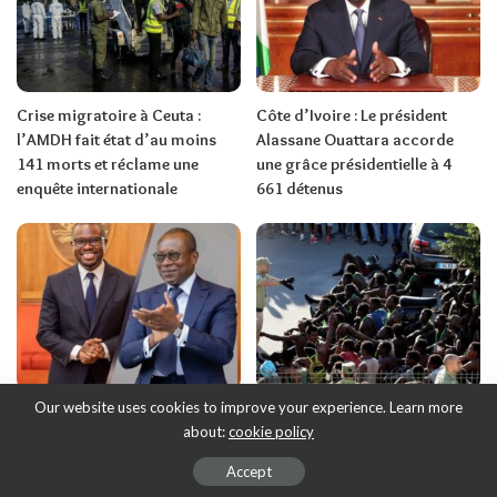
Crise migratoire à Ceuta :
Côte d’Ivoire : Le président
l’AMDH fait état d’au moins
Alassane Ouattara accorde
141 morts et réclame une
une grâce présidentielle à 4
enquête internationale
661 détenus
Our website uses cookies to improve your experience. Learn more
Bénin : Patrice Talon élu
Ceuta sous pression : des
about:
cookie policy
premier président du Sénat,
milliers de migrants
deux mois après son départ de
franchissent la frontière entre
Accept
la présidence
le Maroc et l’Espagne