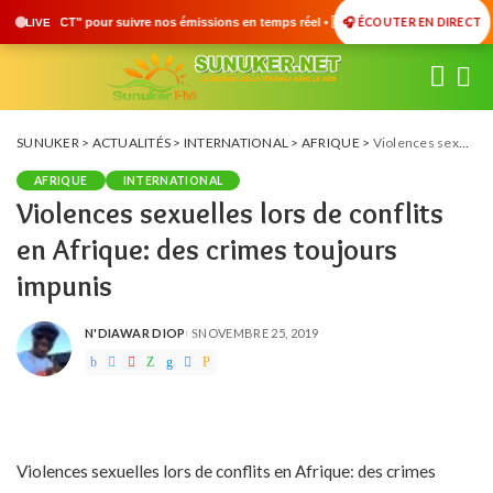
🎧 ÉCOUTER EN DIRECT
s émissions en temps réel • 🇸🇳 Actualités du Sénégal • 🌍 Actualités International
LIVE
SUNUKER
>
ACTUALITÉS
>
INTERNATIONAL
>
AFRIQUE
>
Violences sexuelles lors de conflits en Afrique: des crimes toujours impunis
AFRIQUE
INTERNATIONAL
Violences sexuelles lors de conflits
en Afrique: des crimes toujours
impunis
N'DIAWAR DIOP
NOVEMBRE 25, 2019
POSTED
BY
Violences sexuelles lors de conflits en Afrique: des crimes