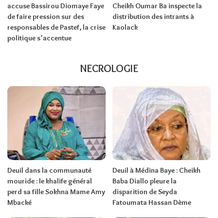
accuse Bassirou Diomaye Faye
Cheikh Oumar Ba inspecte la
de faire pression sur des
distribution des intrants à
responsables de Pastef, la crise
Kaolack
politique s’accentue
NECROLOGIE
Deuil dans la communauté
Deuil à Médina Baye : Cheikh
mouride : le khalife général
Baba Diallo pleure la
perd sa fille Sokhna Mame Amy
disparition de Seyda
Mbacké
Fatoumata Hassan Dème