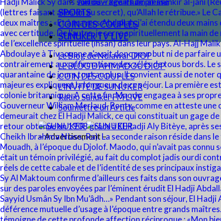
Audios – Revues de presse
SPORTS
COIN DES COUPLES
SUNUKER TV LIVE
Le Blog de Ndiawar DIOP
LE BLOG D’AHMADOU DIOP
COIN DES COUPLES
L’INVITÉ DE SUNUKER
Radio Sunuker FM LIVE
Soumettre un Article
– Advertisement –