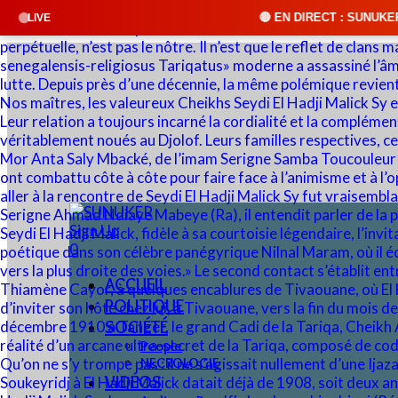
🔴 EN DIRECT : SUNUKER FM • Cliquez sur "ÉCO
LIVE
Sign Up
0
ACCUEIL
POLITIQUE
SOCIÉTÉ
People
NECROLOGIE
VIDÉOS