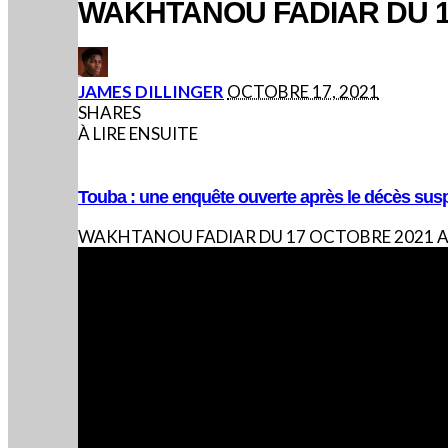
WAKHTANOU FADIAR DU 1
POSTED
JAMES DILLINGER
OCTOBRE 17, 2021
BY
SHARES
À LIRE ENSUITE
Touba : une enquête ouverte après le décès sus
WAKHTANOU FADIAR DU 17 OCTOBRE 2021 A