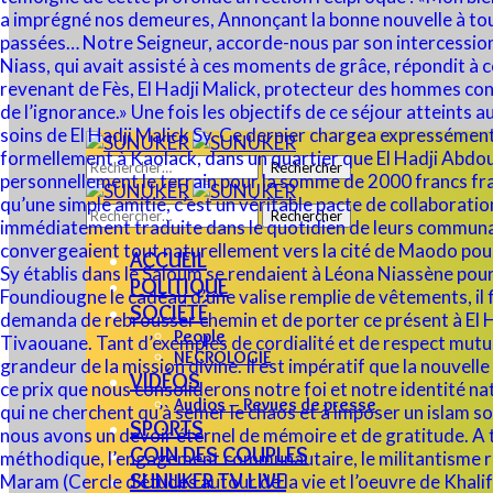
Rechercher :
Rechercher :
ACCUEIL
POLITIQUE
SOCIÉTÉ
People
NECROLOGIE
VIDÉOS
Audios – Revues de presse
SPORTS
COIN DES COUPLES
SUNUKER TV LIVE