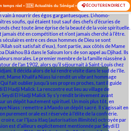
🎧 ÉCOUTER EN DIRECT
tés du Sénégal • 🌍 Actualités Internationales • 🎙️ Débats • 🎤 Interv