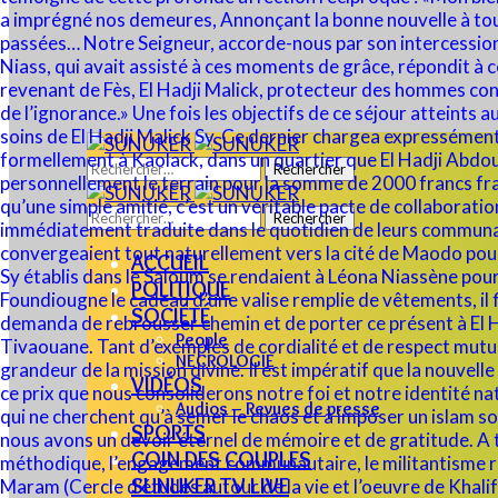
Rechercher :
Rechercher :
ACCUEIL
POLITIQUE
SOCIÉTÉ
People
NECROLOGIE
VIDÉOS
Audios – Revues de presse
SPORTS
COIN DES COUPLES
SUNUKER TV LIVE