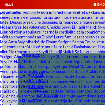
🔴 EN DIRECT : SUNUKER FM 
LIVE
Sign Up
0
ACCUEIL
POLITIQUE
SOCIÉTÉ
People
NECROLOGIE
VIDÉOS