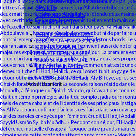
Audios – Revues de presse
SPORTS
COIN DES COUPLES
SUNUKER TV LIVE
Le Blog de Ndiawar DIOP
LE BLOG D’AHMADOU DIOP
COIN DES COUPLES
L’INVITÉ DE SUNUKER
Radio Sunuker FM LIVE
Soumettre un Article
– Advertisement –