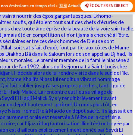
🎧 ÉCOUTER EN DIRECT
el • 🇸🇳 Actualités du Sénégal • 🌍 Actualités Internationales • 🎙️ 