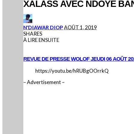
XALASS AVEC NDOYE BA
POSTED
N'DIAWAR DIOP
AOÛT 1, 2019
BY
SHARES
À LIRE ENSUITE
REVUE DE PRESSE WOLOF JEUDI 06 AOÛT 20
https://youtu.be/hRUBgOOrrkQ
– Advertisement –