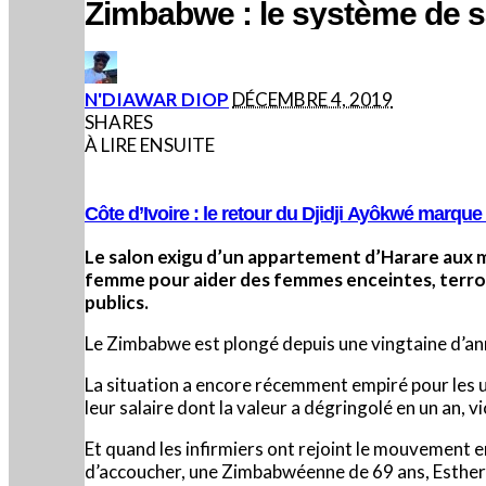
Zimbabwe : le système de sa
POSTED
N'DIAWAR DIOP
DÉCEMBRE 4, 2019
BY
SHARES
À LIRE ENSUITE
Côte d’Ivoire : le retour du Djidji Ayôkwé marqu
Le salon exigu d’un appartement d’Harare aux m
femme pour aider des femmes enceintes, terrori
publics.
Le Zimbabwe est plongé depuis une vingtaine d’ann
La situation a encore récemment empiré pour les 
leur salaire dont la valeur a dégringolé en un an, v
Et quand les infirmiers ont rejoint le mouvement 
d’accoucher, une Zimbabwéenne de 69 ans, Esther 