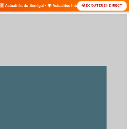
🎧 ÉCOUTER EN DIRECT
 • 🌍 Actualités Internationales • 🎙️ Débats • 🎤 Interviews Exclusiv