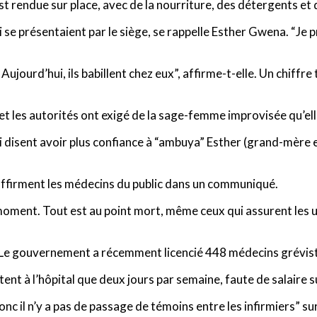
 rendue sur place, avec de la nourriture, des détergents et 
i se présentaient par le siège, se rappelle Esther Gwena. “Je 
 Aujourd’hui, ils babillent chez eux”, affirme-t-elle. Un chiffr
t les autorités ont exigé de la sage-femme improvisée qu’elle
ui disent avoir plus confiance à “ambuya” Esther (grand-mère 
 affirment les médecins du public dans un communiqué.
 moment. Tout est au point mort, même ceux qui assurent les u
. Le gouvernement a récemment licencié 448 médecins grévis
ntent à l’hôpital que deux jours par semaine, faute de salaire 
donc il n’y a pas de passage de témoins entre les infirmiers” su