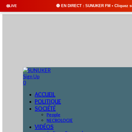
🔴 EN DIRECT : SUNUKER FM • Cliquez sur "ÉCOUTER EN DIRECT
LIVE
Sign Up
0
ACCUEIL
POLITIQUE
SOCIÉTÉ
People
NECROLOGIE
VIDÉOS