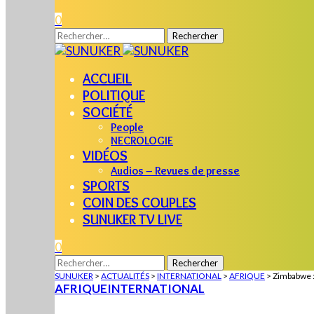
0
Rechercher :
ACCUEIL
POLITIQUE
SOCIÉTÉ
People
NECROLOGIE
VIDÉOS
Audios – Revues de presse
SPORTS
COIN DES COUPLES
SUNUKER TV LIVE
0
Rechercher :
SUNUKER
>
ACTUALITÉS
>
INTERNATIONAL
>
AFRIQUE
>
Zimbabwe :
AFRIQUE
INTERNATIONAL