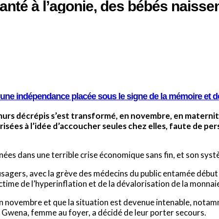
nté à l’agonie, des bébés naisse
e une indépendance placée sous le signe de la mémoire et de
urs décrépis s’est transformé, en novembre, en maternité.
sées à l’idée d’accoucher seules chez elles, faute de per
ées dans une terrible crise économique sans fin, et son systè
usagers, avec la grève des médecins du public entamée début 
ictime de l’hyperinflation et de la dévalorisation de la monnai
en novembre et que la situation est devenue intenable, notam
Gwena, femme au foyer, a décidé de leur porter secours.