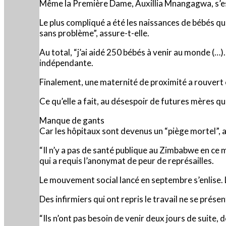
Même la Première Dame, Auxillia Mnangagwa, s’est
Le plus compliqué a été les naissances de bébés qu
sans problème”, assure-t-elle.
Au total, “j’ai aidé 250 bébés à venir au monde (…).
indépendante.
Finalement, une maternité de proximité a rouvert e
Ce qu’elle a fait, au désespoir de futures mères q
Manque de gants
Car les hôpitaux sont devenus un “piège mortel”,
“Il n’y a pas de santé publique au Zimbabwe en ce
qui a requis l’anonymat de peur de représailles.
Le mouvement social lancé en septembre s’enlise
Des infirmiers qui ont repris le travail ne se prése
“Ils n’ont pas besoin de venir deux jours de suite, 