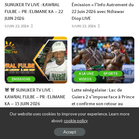
SUNUKER TV LIVE : KAWRAL
Émission « l’Info Autrement du
FULBE – PR : ELIMANE KA – 22
22 Juin 2026 avec Ndiawar
JUIN 2026
Diop LIVE
JUIN 22, 2026
JUIN 22, 2026
A LA UNE
SPORTS
EMISSIONS
VIDEOS
🚨 🚨 SUNUKER TV LIVE :
Lutte sénégalaise : Lac de
KAWRAL FULBE – PR : ELIMANE
Guiers 2 s’impose face à Prince
KA – 15 JUIN 2026
et confirme son retour au
sommet
JUIN 15, 2026
Our website uses cookies to improve your experience. Learn more
JUIN 15, 2026
about:
cookie policy
– Advertisement –
Accept