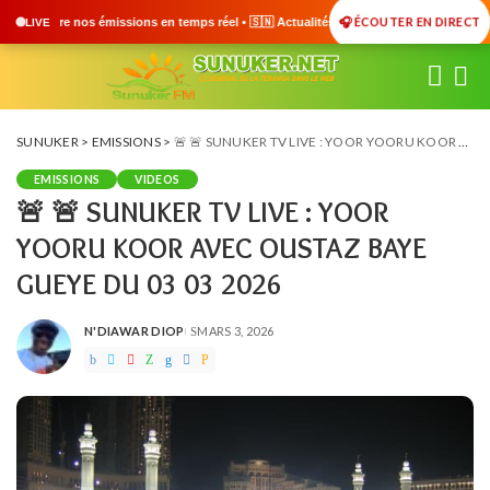
🎧 ÉCOUTER EN DIRECT
ps réel • 🇸🇳 Actualités du Sénégal • 🌍 Actualités Internationales • 🎙️ Débats •
LIVE
SUNUKER
>
EMISSIONS
>
🚨 🚨 SUNUKER TV LIVE : YOOR YOORU KOOR AVEC OUSTAZ BAYE GUEYE DU 03 03 2026
EMISSIONS
VIDEOS
🚨 🚨 SUNUKER TV LIVE : YOOR
YOORU KOOR AVEC OUSTAZ BAYE
GUEYE DU 03 03 2026
N'DIAWAR DIOP
MARS 3, 2026
POSTED
BY