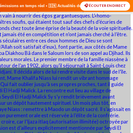
🎧 ÉCOUTER EN DIRECT
🇸🇳 Actualités du Sénégal • 🌍 Actualités Internationales • 🎙️ Débat