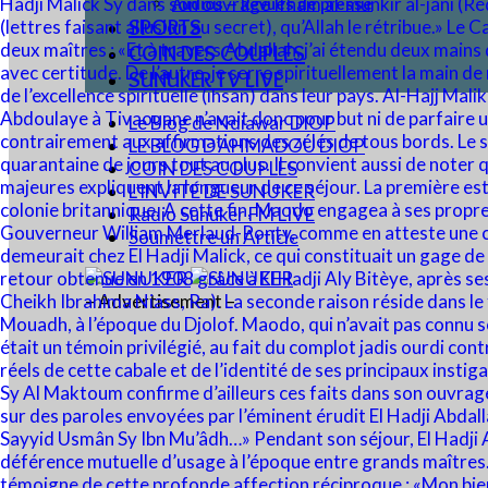
Audios – Revues de presse
SPORTS
COIN DES COUPLES
SUNUKER TV LIVE
Le Blog de Ndiawar DIOP
LE BLOG D’AHMADOU DIOP
COIN DES COUPLES
L’INVITÉ DE SUNUKER
Radio Sunuker FM LIVE
Soumettre un Article
– Advertisement –