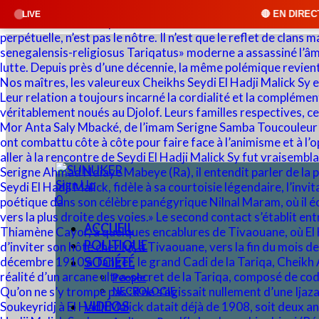
🔴 EN DIRECT : SUNUKER FM • Cli
LIVE
Sign Up
0
ACCUEIL
POLITIQUE
SOCIÉTÉ
People
NECROLOGIE
VIDÉOS