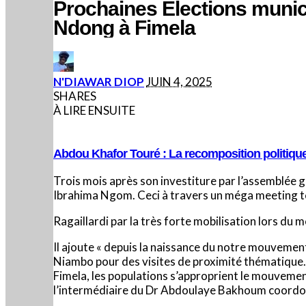
Prochaines Élections munic
Ndong à Fimela
POSTED
N'DIAWAR DIOP
JUIN 4, 2025
BY
SHARES
À LIRE ENSUITE
Abdou Khafor Touré : La recomposition politiqu
Trois mois après son investiture par l’assemblée g
Ibrahima Ngom. Ceci à travers un méga meeting te
Ragaillardi par la très forte mobilisation lors du 
Il ajoute « depuis la naissance du notre mouveme
Niambo pour des visites de proximité thématique. 
Fimela, les populations s’approprient le mouvem
l’intermédiaire du Dr Abdoulaye Bakhoum coordona