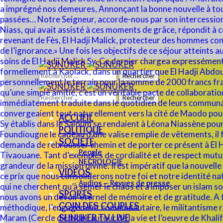
Rechercher :
Rechercher :
ACCUEIL
POLITIQUE
SOCIÉTÉ
People
NECROLOGIE
VIDÉOS
Audios – Revues de presse
SPORTS
COIN DES COUPLES
SUNUKER TV LIVE