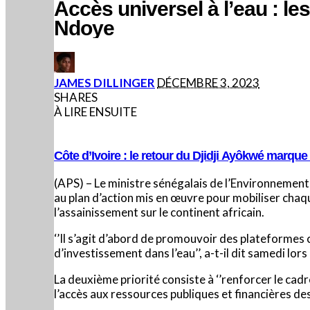
Accès universel à l’eau : les
Ndoye
POSTED
JAMES DILLINGER
DÉCEMBRE 3, 2023
BY
SHARES
À LIRE ENSUITE
Côte d’Ivoire : le retour du Djidji Ayôkwé marqu
(APS) – Le ministre sénégalais de l’Environnement
au plan d’action mis en œuvre pour mobiliser chaque
l’assainissement sur le continent africain.
‘’Il s’agit d’abord de promouvoir des plateformes
d’investissement dans l’eau’’, a-t-il dit samedi lo
La deuxième priorité consiste à ‘’renforcer le cad
l’accès aux ressources publiques et financières des