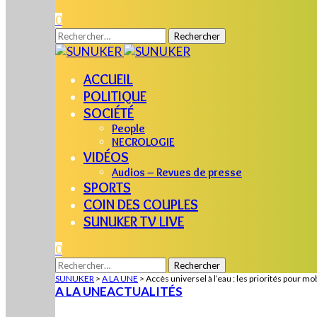
0
Rechercher :
ACCUEIL
POLITIQUE
SOCIÉTÉ
People
NECROLOGIE
VIDÉOS
Audios – Revues de presse
SPORTS
COIN DES COUPLES
SUNUKER TV LIVE
0
Rechercher :
SUNUKER
>
A LA UNE
>
Accès universel à l’eau : les priorités pour mo
A LA UNE
ACTUALITÉS