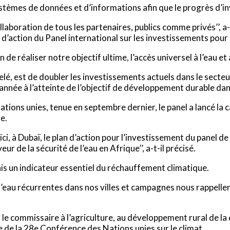
tèmes de données et d’informations afin que le progrès d’inv
ollaboration de tous les partenaires, publics comme privés’’, a
 d’action du Panel international sur les investissements pour 
de réaliser notre objectif ultime, l’accès universel à l’eau et à
ppelé, est de doubler les investissements actuels dans le secteur
année à l’atteinte de l’objectif de développement durable dan
Nations unies, tenue en septembre dernier, le panel a lancé l
e.
i, à Dubaï, le plan d’action pour l’investissement du panel d
r de la sécurité de l’eau en Afrique’’, a-t-il précisé.
mais un indicateur essentiel du réchauffement climatique.
 d’eau récurrentes dans nos villes et campagnes nous rappellen
e commissaire à l’agriculture, au développement rural de la 
e de la 28e Conférence des Nations unies sur le climat.