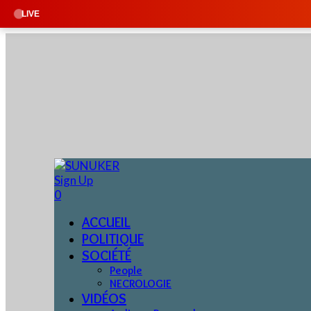
🔴 EN DIRECT
LIVE
Sign Up
0
ACCUEIL
POLITIQUE
SOCIÉTÉ
People
NECROLOGIE
VIDÉOS