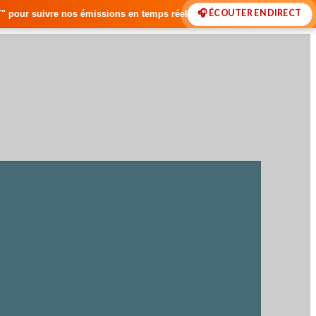
🎧 ÉCOUTER EN DIRECT
ons en temps réel • 🇸🇳 Actualités du Sénégal • 🌍 Actualités Interna