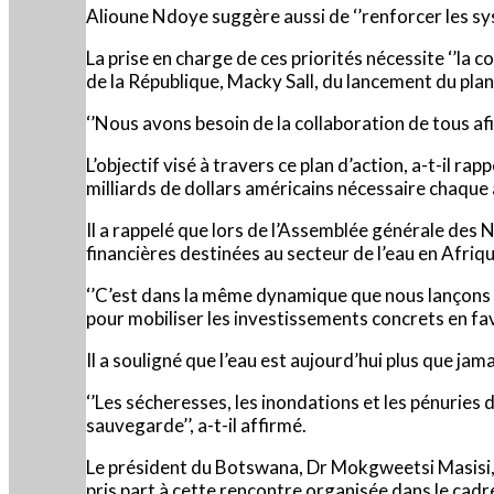
Alioune Ndoye suggère aussi de ‘’renforcer les sys
La prise en charge de ces priorités nécessite ‘’la c
de la République, Macky Sall, du lancement du plan
‘’Nous avons besoin de la collaboration de tous afin 
L’objectif visé à travers ce plan d’action, a-t-il ra
milliards de dollars américains nécessaire chaque 
Il a rappelé que lors de l’Assemblée générale des 
financières destinées au secteur de l’eau en Afriqu
‘’C’est dans la même dynamique que nous lançons ic
pour mobiliser les investissements concrets en faveu
Il a souligné que l’eau est aujourd’hui plus que ja
‘’Les sécheresses, les inondations et les pénuries
sauvegarde’’, a-t-il affirmé.
Le président du Botswana, Dr Mokgweetsi Masisi, l
pris part à cette rencontre organisée dans le cadr