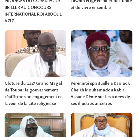
PRODIGES DU CORAN POUR
Tawhid érigé en pilier de l’unité
BRILLER AU CONCOURS
et du vivre-ensemble
INTERNATIONAL ROI ABDOUL
AZIZ
Clôture du 132ᵉ Grand Magal
Pérennité spirituelle à Kaolack :
de Touba : le gouvernement
Cheikh Mouhamadou Kabir
réaffirme son engagement en
Assane Dème sur les traces de
faveur de la cité religieuse
ses illustres ancêtres