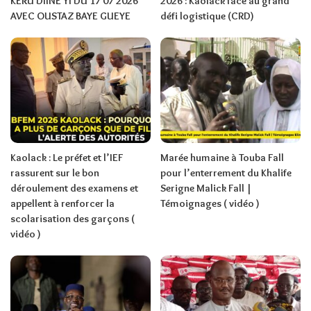
KERU DIINE YI DU 17 07 2026
2026 : Kaolack face au grand
AVEC OUSTAZ BAYE GUEYE
défi logistique (CRD)
Kaolack : Le préfet et l’IEF
Marée humaine à Touba Fall
rassurent sur le bon
pour l’enterrement du Khalife
déroulement des examens et
Serigne Malick Fall |
appellent à renforcer la
Témoignages ( vidéo )
scolarisation des garçons (
vidéo )