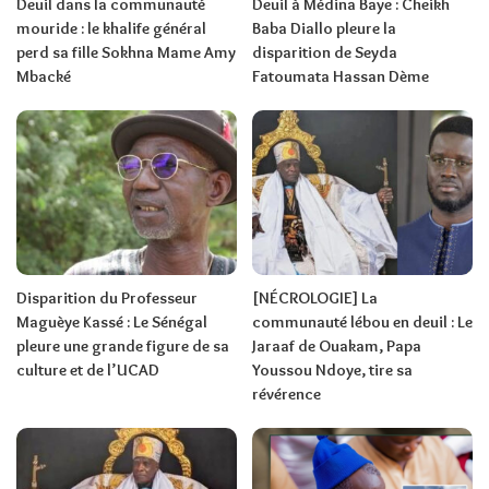
Deuil dans la communauté
Deuil à Médina Baye : Cheikh
mouride : le khalife général
Baba Diallo pleure la
perd sa fille Sokhna Mame Amy
disparition de Seyda
Mbacké
Fatoumata Hassan Dème
Disparition du Professeur
[NÉCROLOGIE] La
Maguèye Kassé : Le Sénégal
communauté lébou en deuil : Le
pleure une grande figure de sa
Jaraaf de Ouakam, Papa
culture et de l’UCAD
Youssou Ndoye, tire sa
révérence