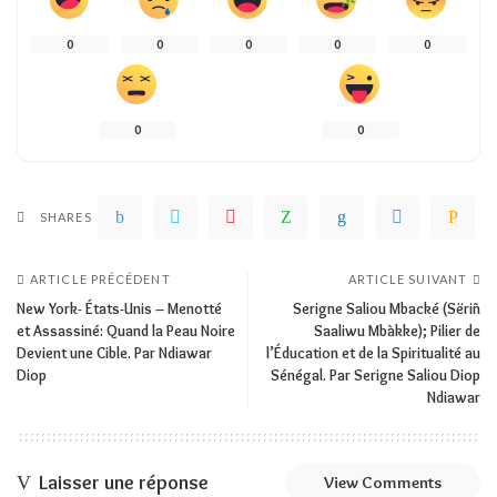
0
0
0
0
0
0
0
SHARES
ARTICLE PRÉCÉDENT
ARTICLE SUIVANT
New York- États-Unis – Menotté
Serigne Saliou Mbacké (Sëriñ
et Assassiné: Quand la Peau Noire
Saaliwu Mbàkke); Pilier de
Devient une Cible. Par Ndiawar
l’Éducation et de la Spiritualité au
Diop
Sénégal. Par Serigne Saliou Diop
Ndiawar
Laisser une réponse
View Comments