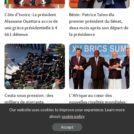
Côte d’Ivoire : Le président
Bénin : Patrice Talon élu
Alassane Ouattara accorde
premier président du Sénat,
une grâce présidentielle à 4
deux mois après son départ de
661 détenus
la présidence
Ceuta sous pression : des
L’Afrique au cœur des
milliers de migrants
nouvelles rivalités mondiales :
franchissent la frontière entre
une opportunité historique ou
Our website uses cookies to improve your experience. Learn more
le Maroc et l’Espagne
un nouveau risque de
about:
cookie policy
dépendance ? (2e Partie) Par
Accept
Ndiawar Diop