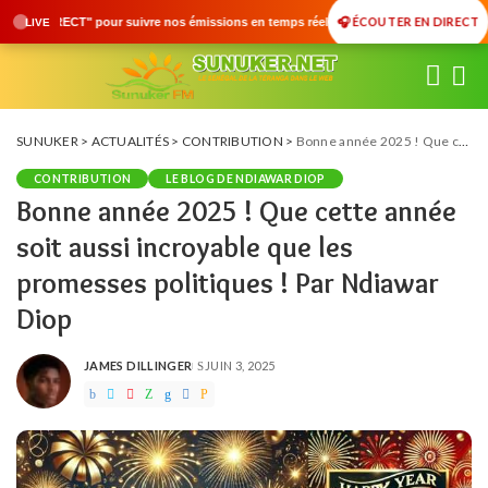
🎧 ÉCOUTER EN DIRECT
 émissions en temps réel • 🇸🇳 Actualités du Sénégal • 🌍 Actualités Internationale
LIVE
SUNUKER
>
ACTUALITÉS
>
CONTRIBUTION
>
Bonne année 2025 ! Que cette année soit aussi incroyable que les promesses politiques ! Par Ndiawar Diop
CONTRIBUTION
LE BLOG DE NDIAWAR DIOP
Bonne année 2025 ! Que cette année
soit aussi incroyable que les
promesses politiques ! Par Ndiawar
Diop
JAMES DILLINGER
JUIN 3, 2025
POSTED
BY