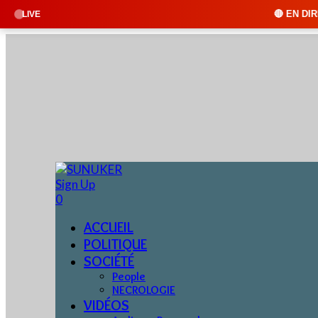
🔴 EN DIRECT : SUNUKER FM •
LIVE
Sign Up
0
ACCUEIL
POLITIQUE
SOCIÉTÉ
People
NECROLOGIE
VIDÉOS