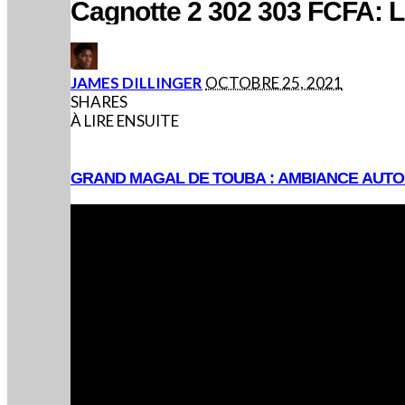
Cagnotte 2 302 303 FCFA: L
POSTED
JAMES DILLINGER
OCTOBRE 25, 2021
BY
SHARES
À LIRE ENSUITE
GRAND MAGAL DE TOUBA : AMBIANCE AUT