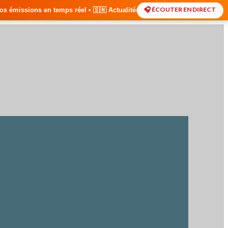
🎧 ÉCOUTER EN DIRECT
el • 🇸🇳 Actualités du Sénégal • 🌍 Actualités Internationales • 🎙️ D