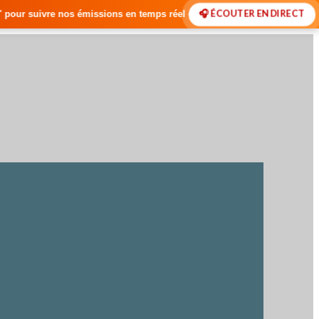
🎧 ÉCOUTER EN DIRECT
ns en temps réel • 🇸🇳 Actualités du Sénégal • 🌍 Actualités Internati