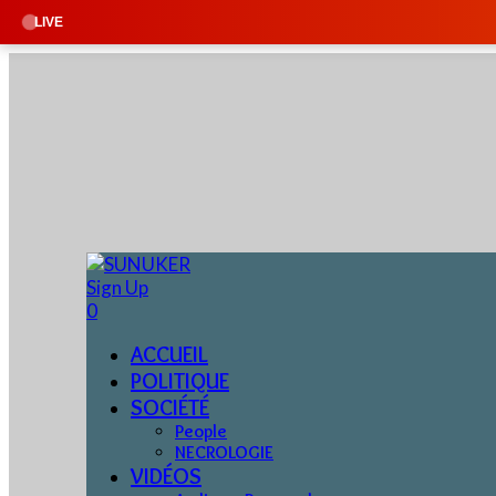
🔴 EN DIRECT 
LIVE
Sign Up
0
ACCUEIL
POLITIQUE
SOCIÉTÉ
People
NECROLOGIE
VIDÉOS