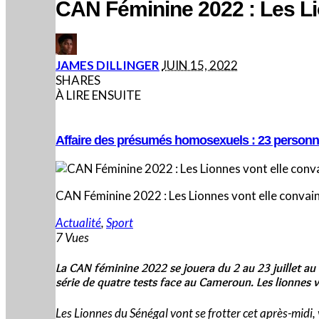
CAN Féminine 2022 : Les Li
POSTED
JAMES DILLINGER
JUIN 15, 2022
BY
SHARES
À LIRE ENSUITE
Affaire des présumés homosexuels : 23 personnes
CAN Féminine 2022 : Les Lionnes vont elle convain
Actualité
,
Sport
7 Vues
La CAN féminine 2022 se jouera du 2 au 23 juillet au
série de quatre tests face au Cameroun. Les lionnes vo
Les Lionnes du Sénégal vont se frotter cet après-midi,