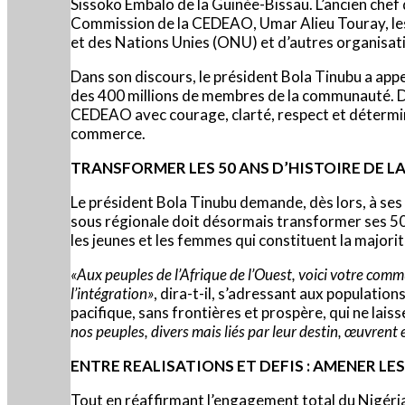
Sissoko Embalo de la Guinée-Bissau. L’ancien chef
Commission de la CEDEAO, Umar Alieu Touray, les m
et des Nations Unies (ONU) et d’autres organisatio
Dans son discours, le président Bola Tinubu a appelé
des 400 millions de membres de la communauté. De
CEDEAO avec courage, clarté, respect et détermina
commerce.
TRANSFORMER LES 50 ANS D’HISTOIRE DE L
Le président Bola Tinubu demande, dès lors, à ses p
sous régionale doit désormais transformer ses 50 a
les jeunes et les femmes qui constituent la majorit
«Aux peuples de l’Afrique de l’Ouest, voici votre comm
l’intégration»
, dira-t-il, s’adressant aux populati
pacifique, sans frontières et prospère, qui ne lais
nos peuples, divers mais liés par leur destin, œuvrent e
ENTRE REALISATIONS ET DEFIS : AMENER LE
Tout en réaffirmant l’engagement total du Nigéria