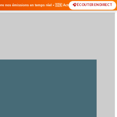
🎧 ÉCOUTER EN DIRECT
s réel • 🇸🇳 Actualités du Sénégal • 🌍 Actualités Internationales • 