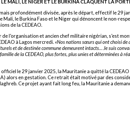
 LE MALI, LE NIGER ET LE BURKINA CLAQUENT LA PORT
ais profondément divisée, après le départ, effectif le 29 jan
le Mali, le Burkina Faso et le Niger qui dénoncent le non-res
sions de la CEDEAO.
 l’organisation et ancien chef militaire nigérian, s’est mont
 CEDEAO à Lagos mercredi.
«Nos nations sœurs qui ont choisi de 
, culturels et de destinée commune demeurent intacts… Je suis con
 famille de la CEDEAO, plus fortes, plus unies et déterminées à ré
u officiel le 29 janvier 2025, la Mauritanie a quitté la CEDE
alors en gestation. Ce retrait était motivé par des considér
Maghreb. Ce projet ayant fait long feu, la Mauritanie a deman