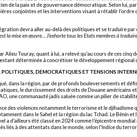
ien de la paix et de gouvernance démocratique. Selon lui, parmi
ières conjointes et les interventions visant à rétablir l’ordr
égration devra aller au-delà des politiques et se traduire par
est la mise en œuvre… J’exhorte tous les Etats membres à traduire 
Alieu Touray, quant à lui, a relevé qu’au cours de ces cinq 
n restant déterminée à concrétiser le développement régiona
S, POLITIQUES, DEMOCRATIQUES ET
TENSIONS INTER
é, dans la région, par de profonds bouleversements et défis 
matiques, le durcissement des droits de Douane américains et u
O, une communauté jadis saluée comme un pilier de stabilité
ce des violences notamment le terrorisme et le djihadisme 
amment dans le Sahel et la région du lac Tchad. Le Bénin et le
hel a d’ailleurs été classé en 2024 comme l’épicentre mondial
ès liés à des attentats dans le monde, selon l’Indice du terro