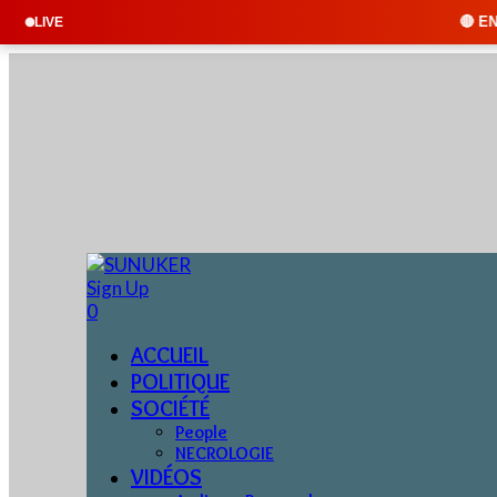
🔴 EN DIRECT : SUNUKER 
LIVE
Sign Up
0
ACCUEIL
POLITIQUE
SOCIÉTÉ
People
NECROLOGIE
VIDÉOS