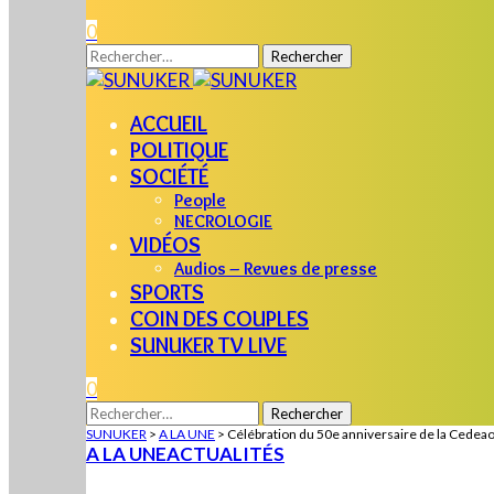
0
Rechercher :
ACCUEIL
POLITIQUE
SOCIÉTÉ
People
NECROLOGIE
VIDÉOS
Audios – Revues de presse
SPORTS
COIN DES COUPLES
SUNUKER TV LIVE
0
Rechercher :
SUNUKER
>
A LA UNE
>
Célébration du 50e anniversaire de la Cedeao à
A LA UNE
ACTUALITÉS