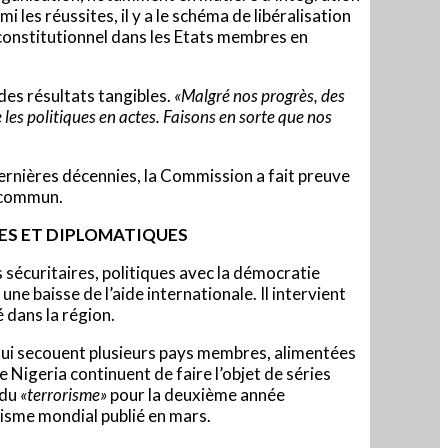
 les réussites, il y a le schéma de libéralisation
e constitutionnel dans les Etats membres en
 des résultats tangibles.
«Malgré nos progrès, des
les politiques en actes. Faisons en sorte que nos
dernières décennies, la Commission a fait preuve
l commun.
NES
ET DIPLOMATIQUES
sécuritaires, politiques avec la démocratie
ne baisse de l’aide internationale. Il intervient
 dans la région.
qui secouent plusieurs pays membres, alimentées
 Nigeria continuent de faire l’objet de séries
 du
«terrorisme»
pour la deuxième année
risme mondial publié en mars.