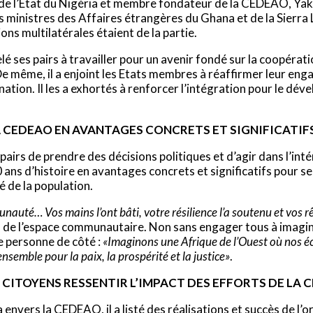
 de l’Etat du Nigéria et membre fondateur de la CEDEAO, Yak
inistres des Affaires étrangères du Ghana et de la Sierra L
ns multilatérales étaient de la partie.
 ses pairs à travailler pour un avenir fondé sur la coopération
 même, il a enjoint les Etats membres à réaffirmer leur eng
tion. Il les a exhortés à renforcer l’intégration pour le d
A CEDEAO EN AVANTAGES CONCRETS ET SIGNIFICATIF
airs de prendre des décisions politiques et d’agir dans l’int
ns d’histoire en avantages concrets et significatifs pour ses
é de la population.
unauté… Vos mains l’ont bâti, votre résilience l’a soutenu et vos
ons de l’espace communautaire. Non sans engager tous à imagi
se personne de côté :
«Imaginons une Afrique de l’Ouest où nos é
nsemble pour la paix, la prospérité et la justice»
.
S CITOYENS RESSENTIR L’IMPACT DES EFFORTS DE LA
 envers la CEDEAO, il a listé des réalisations et succès de l