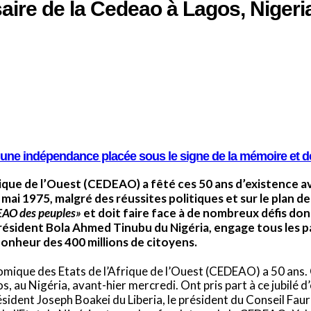
aire de la Cedeao à Lagos, Nigeria
e une indépendance placée sous le signe de la mémoire et de
ue de l’Ouest (CEDEAO) a fêté ces 50 ans d’existence ava
8 mai 1975, malgré des réussites politiques et sur le plan d
AO des peuples»
et doit faire face à de nombreux défis don
résident Bola Ahmed Tinubu du Nigéria, engage tous les pa
 bonheur des 400 millions de citoyens.
ique des Etats de l’Afrique de l’Ouest (CEDEAO) a 50 ans.
, au Nigéria, avant-hier mercredi. Ont pris part à ce jubilé d
ésident Joseph Boakei du Liberia, le président du Conseil F