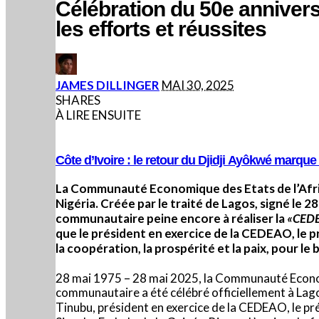
Célébration du 50e annivers
les efforts et réussites
POSTED
JAMES DILLINGER
MAI 30, 2025
BY
SHARES
À LIRE ENSUITE
Côte d’Ivoire : le retour du Djidji Ayôkwé marqu
La Communauté Economique des Etats de l’Afriq
Nigéria. Créée
par le traité de Lagos, signé le 2
communautaire peine encore à réaliser la
«CEDE
que le président en exercice de la CEDEAO, le p
la coopération, la prospérité et la paix, pour le
28 mai 1975 – 28 mai 2025, la Communauté Econom
communautaire a été célébré officiellement à Lagos
Tinubu, président en exercice de la CEDEAO, le pr