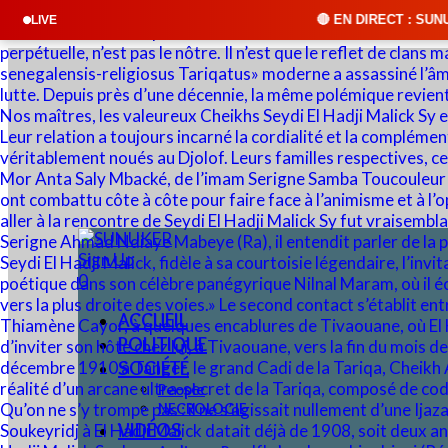
🔴 EN DIRECT : SUNUKER FM • Cliquez sur
LIVE
Sign Up
0
ACCUEIL
POLITIQUE
SOCIÉTÉ
People
NECROLOGIE
VIDÉOS