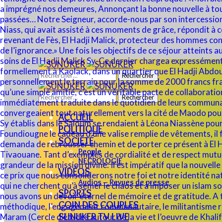
Rechercher :
Rechercher :
ACCUEIL
POLITIQUE
SOCIÉTÉ
People
NECROLOGIE
VIDÉOS
Audios – Revues de presse
SPORTS
COIN DES COUPLES
SUNUKER TV LIVE