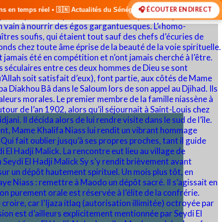
🎧 ÉCOUTER EN DIRECT
tualités du Sénégal • 🌍 Actualités Internationales • 🎙️ Débats • 🎤 I