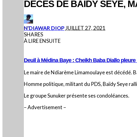
DÉCÈS DE BAIDY SEYE, 
POSTED
N'DIAWAR DIOP
JUILLET 27, 2021
BY
SHARES
À LIRE ENSUITE
Deuil à Médina Baye : Cheikh Baba Diallo pleur
Le maire de Ndiarème Limamoulaye est décédé. Ba
Homme politique, militant du PDS, Baïdy Seye rallie 
Le groupe Sunuker présente ses condoléances.
– Advertisement –