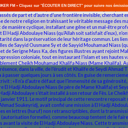
 "ÉCOUTER EN DIRECT" pour suivre nos émissions en temps réel • 🇸🇳 Ac