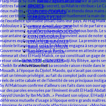
Audios – Revues de presse
SPORTS
COIN DES COUPLES
SUNUKER TV LIVE
Le Blog de Ndiawar DIOP
LE BLOG D’AHMADOU DIOP
COIN DES COUPLES
L’INVITÉ DE SUNUKER
Radio Sunuker FM LIVE
Soumettre un Article
– Advertisement –