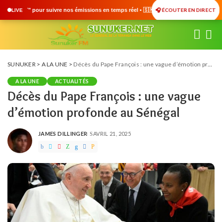
🎧 ÉCOUTER EN DIRECT
issions en temps réel • 🇸🇳 Actualités du Sénégal • 🌍 Actualités Internationales 
LIVE
SUNUKER
>
A LA UNE
>
Décès du Pape François : une vague d’émotion profonde au Sénégal
A LA UNE
ACTUALITÉS
Décès du Pape François : une vague
d’émotion profonde au Sénégal
JAMES DILLINGER
AVRIL 21, 2025
POSTED
BY