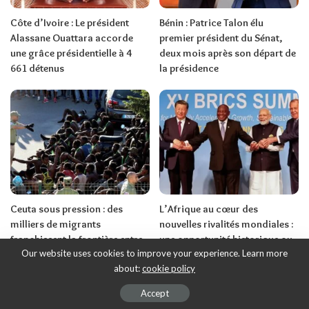
Côte d’Ivoire : Le président
Bénin : Patrice Talon élu
Alassane Ouattara accorde
premier président du Sénat,
une grâce présidentielle à 4
deux mois après son départ de
661 détenus
la présidence
Ceuta sous pression : des
L’Afrique au cœur des
milliers de migrants
nouvelles rivalités mondiales :
franchissent la frontière entre
une opportunité historique ou
Our website uses cookies to improve your experience. Learn more
le Maroc et l’Espagne
un nouveau risque de
about:
cookie policy
dépendance ? (2e Partie) Par
Ndiawar Diop
Accept