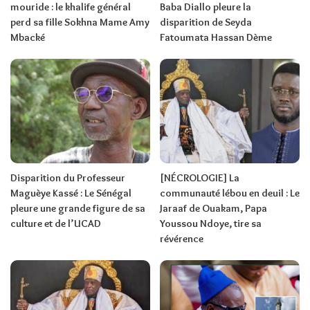
mouride : le khalife général
Baba Diallo pleure la
perd sa fille Sokhna Mame Amy
disparition de Seyda
Mbacké
Fatoumata Hassan Dème
Disparition du Professeur
[NÉCROLOGIE] La
Maguèye Kassé : Le Sénégal
communauté lébou en deuil : Le
pleure une grande figure de sa
Jaraaf de Ouakam, Papa
culture et de l’UCAD
Youssou Ndoye, tire sa
révérence