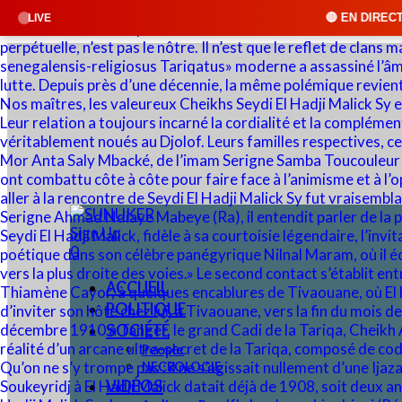
🔴 EN DIRECT : SUNUKER FM • Cliq
LIVE
Sign Up
0
ACCUEIL
POLITIQUE
SOCIÉTÉ
People
NECROLOGIE
VIDÉOS