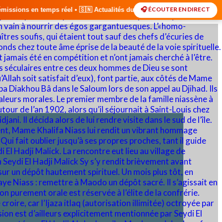
🎧 ÉCOUTER EN DIRECT
🇸🇳 Actualités du Sénégal • 🌍 Actualités Internationales • 🎙️ Débats