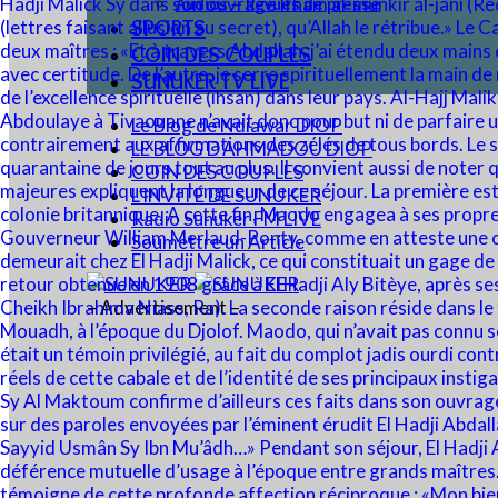
Audios – Revues de presse
SPORTS
COIN DES COUPLES
SUNUKER TV LIVE
Le Blog de Ndiawar DIOP
LE BLOG D’AHMADOU DIOP
COIN DES COUPLES
L’INVITÉ DE SUNUKER
Radio Sunuker FM LIVE
Soumettre un Article
– Advertisement –