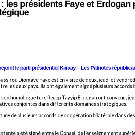
: les présidents Faye et Erdogan p
atégique
oint le parti présidentiel Kiiraay – Les Patriotes républica
Bassirou Diomaye Faye est en visite de deux, jeudi et vendred
re les deux pays. Ils ont également signé plusieurs accords 
 son homologue turc Recep Tayyip Erdogan ont convenu, jeud
tiatives conjointes dans différents domaines stratégiques.
ture de plusieurs accords de coopération bilatérale dans des d
ente a été signé entre le Conseil de l’enseignement supérieu