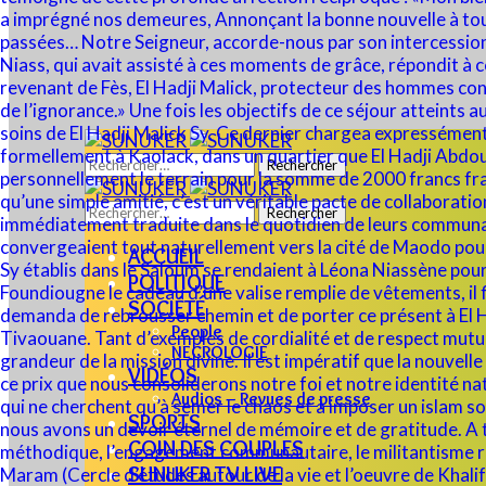
Rechercher :
Rechercher :
ACCUEIL
POLITIQUE
SOCIÉTÉ
People
NECROLOGIE
VIDÉOS
Audios – Revues de presse
SPORTS
COIN DES COUPLES
SUNUKER TV LIVE