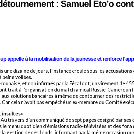
détournement : Samuel Eto’o contr
 appelle à la mobilisation de la jeunesse et renforce l’ap
s une dizaine de jours, l’instance croule sous les accusation
à peine voilées.
ounaise, et non infirmés par la Fécafoot, un virement de 455
 ont trait à l’organisation du match amical Russie-Cameroun 
urs aux solutions bancaires à même de contourner des restrict
n. Car cela n’avait pas empêché un ex-membre du Comité exécut
 insultes»
ation. Au travers d’un communiqué de sept pages cosigné par ses
us le menu quotidien d’émissions radio-télévisées et des fora
ur la gestion de ces fonds, informant par la même occasion qu