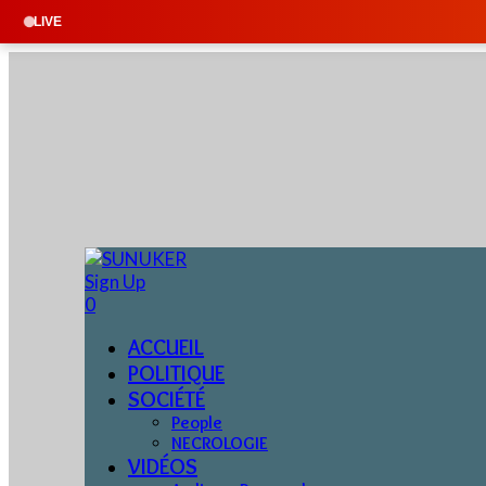
🔴 EN DIRECT : SU
LIVE
Sign Up
0
ACCUEIL
POLITIQUE
SOCIÉTÉ
People
NECROLOGIE
VIDÉOS