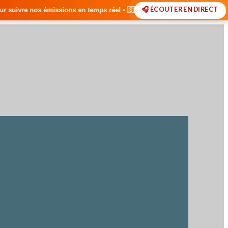
🎧 ÉCOUTER EN DIRECT
n temps réel • 🇸🇳 Actualités du Sénégal • 🌍 Actualités Internationa