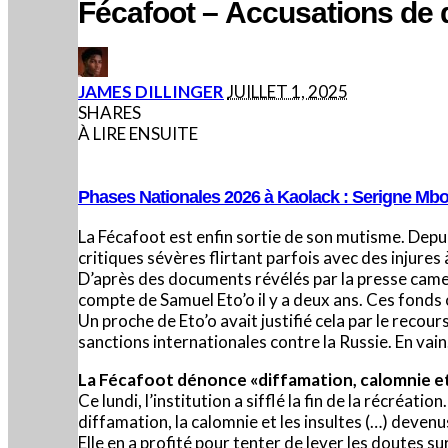
Fécafoot – Accusations de 
POSTED
JAMES DILLINGER
JUILLET 1, 2025
BY
SHARES
À LIRE ENSUITE
Phases Nationales 2026 à Kaolack : Serigne Mboup
La Fécafoot est enfin sortie de son mutisme. Depui
critiques sévères flirtant parfois avec des injures 
D’après des documents révélés par la presse camer
compte de Samuel Eto’o il y a deux ans. Ces fonds
Un proche de Eto’o avait justifié cela par le reco
sanctions internationales contre la Russie. En vai
La Fécafoot dénonce «diffamation, calomnie et
Ce lundi, l’institution a sifflé la fin de la récré
diffamation, la calomnie et les insultes (…) deven
Elle en a profité pour tenter de lever les doutes s