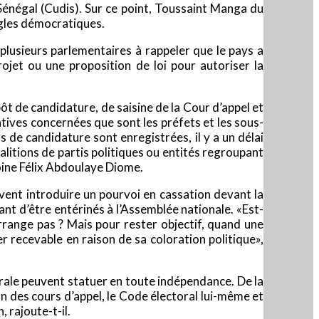
u Sénégal (Cudis). Sur ce point, Toussaint Manga du
ègles démocratiques.
 plusieurs parlementaires à rappeler que le pays a
ojet ou une proposition de loi pour autoriser la
pôt de candidature, de saisine de la Cour d’appel et
ives concernées que sont les préfets et les sous-
 de candidature sont enregistrées, il y a un délai
oalitions de partis politiques ou entités regroupant
ine Félix Abdoulaye Dio­me.
euvent introduire un pourvoi en cassation devant la
vant d’être entérinés à l’Assemblée nationale. «Est-
rrange pas ? Mais pour rester objectif, quand une
er recevable en raison de sa coloration politique»,
nérale peuvent statuer en toute indépendance. De la
 des cours d’appel, le Code électoral lui-même et
 rajoute-t-il.