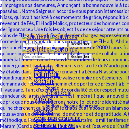
Rechercher :
Rechercher :
ACCUEIL
POLITIQUE
SOCIÉTÉ
People
NECROLOGIE
VIDÉOS
Audios – Revues de presse
SPORTS
COIN DES COUPLES
SUNUKER TV LIVE