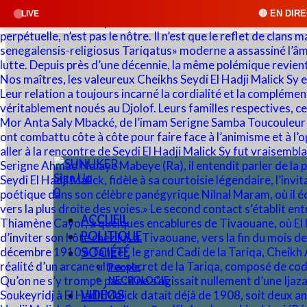
🔴 EN DIRECT : SUNUKER FM • Cl
LIVE
Sign Up
0
ACCUEIL
POLITIQUE
SOCIÉTÉ
People
NECROLOGIE
VIDÉOS