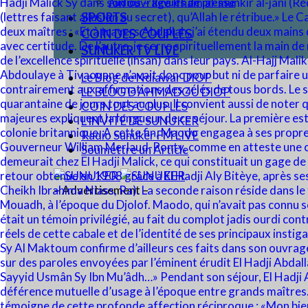
Audios – Revues de presse
SPORTS
COIN DES COUPLES
SUNUKER TV LIVE
Le Blog de Ndiawar DIOP
LE BLOG D’AHMADOU DIOP
COIN DES COUPLES
L’INVITÉ DE SUNUKER
Radio Sunuker FM LIVE
Soumettre un Article
– Advertisement –