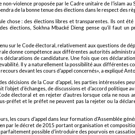
 de non-violence proposée par le Cadre unitaire de l’islam a
épendra de la bonne tenue des élections dans le respect des r
le chose : des élections libres et transparentes. Ils ont été
 des élections, Sokhna Mbacké Dieng pense qu’il faut un pr
evenu sur le Code électoral, relativement aux questions de dé
orale donne compétence aux différentes autorités administrat
s déclarations de candidature. Une fois que ces déclarations
vabilité. Il y a naturellement la possibilité aux différentes c
recours devant les cours d’appel concernés», a expliqué Anto
e des décisions de la Cour d’appel, les parties intéressées p
ait l’objet d’échanges, de discussions et d’accord politique a
Code électoral et en rejeter d’autres lorsque cela ne nous a
s-préfet et le préfet ne peuvent pas la rejeter ou la déclar
recours, les cours d’appel dans leur formation d’Assemblée gé
n par le décret de 2015 portant organisation et composition
t parfaitement possible d’introduire des pourvois en cassation,