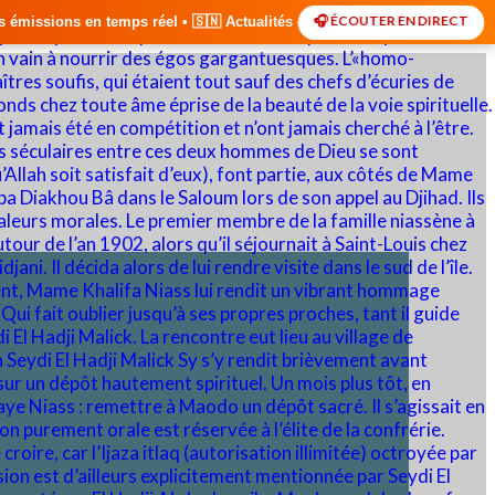
🎧 ÉCOUTER EN DIRECT
• 🇸🇳 Actualités du Sénégal • 🌍 Actualités Internationales • 🎙️ Déba