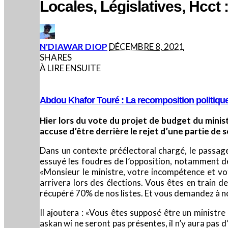
Locales, Législatives, Hcct 
POSTED
N'DIAWAR DIOP
DÉCEMBRE 8, 2021
BY
SHARES
À LIRE ENSUITE
Abdou Khafor Touré : La recomposition politiqu
Hier lors du vote du projet de budget du minist
accuse d’être derrière le rejet d’une partie de se
Dans un contexte préélectoral chargé, le passage 
essuyé les foudres de l’opposition, notamment de 
«Monsieur le ministre, votre incompétence et vo
arrivera lors des élections. Vous êtes en train d
récupéré 70% de nos listes. Et vous demandez à nou
Il ajoutera : «Vous êtes supposé être un ministre
askan wi ne seront pas présentes, il n’y aura pas d