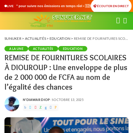
🎧 ÉCOUTER EN DIRECT
sions en temps réel • 🇸🇳 Actualités du Sénégal • 🌍 Actualités Internationales • 
LIVE
SUNUKER
>
ACTUALITÉS
>
EDUCATION
>
REMISE DE FOURNITURES SCOLAIRES À DIOUROUP : Une enveloppe de plus de 2 000 000 de FCFA au nom de l’égalité des chances
A LA UNE
ACTUALITÉS
EDUCATION
REMISE DE FOURNITURES SCOLAIRES
À DIOUROUP : Une enveloppe de plus
de 2 000 000 de FCFA au nom de
l’égalité des chances
N'DIAWAR DIOP
OCTOBRE 13, 2025
POSTED
BY