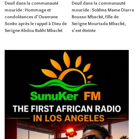
Deuil dans la communauté
Deuil dans la communauté
mouride : Hommage et
mouride : Sokhna Mame Diarra
condoléances d’Ousmane
Bousso Mbacké, fille de
Sonko après le rappel à Dieu de
Serigne Mourtada Mbacké,
Serigne Abdou Bakhi Mbacké
s’est éteinte