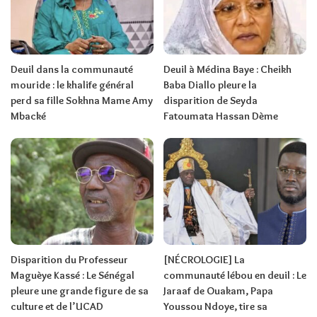
Deuil dans la communauté
Deuil à Médina Baye : Cheikh
mouride : le khalife général
Baba Diallo pleure la
perd sa fille Sokhna Mame Amy
disparition de Seyda
Mbacké
Fatoumata Hassan Dème
Disparition du Professeur
[NÉCROLOGIE] La
Maguèye Kassé : Le Sénégal
communauté lébou en deuil : Le
pleure une grande figure de sa
Jaraaf de Ouakam, Papa
culture et de l’UCAD
Youssou Ndoye, tire sa