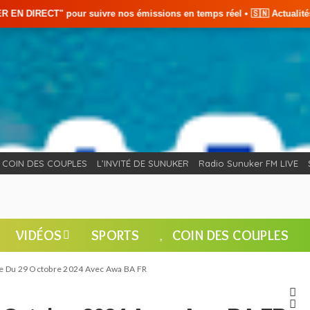
os émissions en temps réel • 🇸🇳 Actualités du Sénégal • 🌍 Actualité
COIN DES COUPLES
L’INVITÉ DE SUNUKER
Radio Sunuker FM LIVE
VIDÉOS
SPORTS
COIN DES COUPLES
e Du 29 Octobre 2024 Avec Awa BA FR