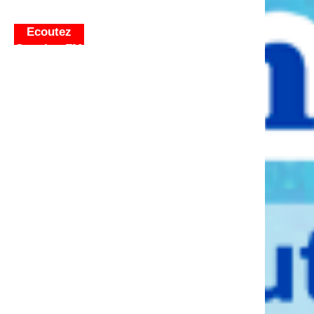
Ecoutez
Sunuker FM
LIVE