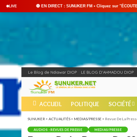
EN DIRECT : SUNUKER FM • Cliquez sur "ÉCOUTER EN DIRECT" pour suivre n
LIVE
Le Blog de Ndiawar DIOP
LE BLOG D’AHMADOU DIOP
ACCUEIL
POLITIQUE
SOCIÉTÉ
SUNUKER
>
ACTUALITÉS
>
MEDIAS/PRESSE
>
Revue De La Press
AUDIOS - REVUES DE PRESSE
MEDIAS/PRESSE