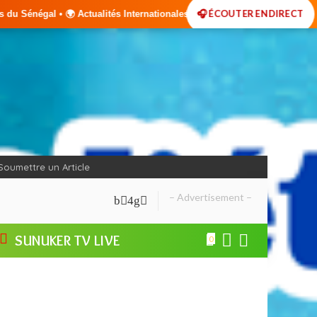
🎧 ÉCOUTER EN DIRECT
s Internationales • 🎙️ Débats • 🎤 Interviews Exclusives • ⚽ Sport • 
Soumettre un Article
– Advertisement –
SUNUKER TV LIVE
0