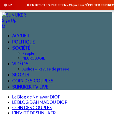
🔴 EN DIRECT : SUNUKER FM • Cliquez sur "ÉCOUTER EN DIRECT" pour suivre n
LIVE
Sign Up
0
ACCUEIL
POLITIQUE
SOCIÉTÉ
People
NECROLOGIE
VIDÉOS
Audios – Revues de presse
SPORTS
COIN DES COUPLES
SUNUKER TV LIVE
Le Blog de Ndiawar DIOP
LE BLOG D’AHMADOU DIOP
COIN DES COUPLES
L’INVITÉ DE SUNUKER