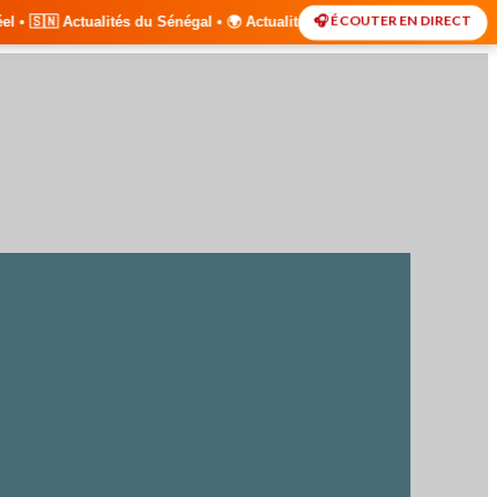
🎧 ÉCOUTER EN DIRECT
énégal • 🌍 Actualités Internationales • 🎙️ Débats • 🎤 Interviews Ex