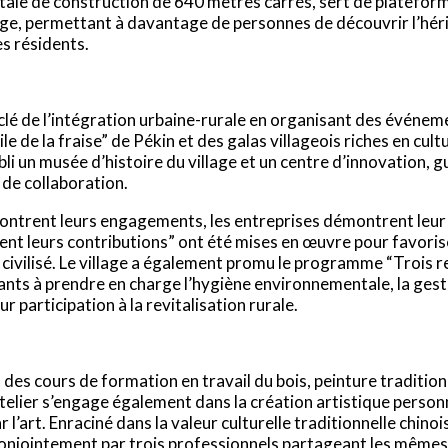
otale de construction de 640 mètres carrés, sert de plateform
illage, permettant à davantage de personnes de découvrir l’hér
es résidents.
ie clé de l’intégration urbaine-rurale en organisant des évén
le de la fraise” de Pékin et des galas villageois riches en cul
tabli un musée d’histoire du village et un centre d’innovation, 
de collaboration.
ontrent leurs engagements, les entreprises démontrent leur in
chent leurs contributions” ont été mises en œuvre pour favori
civilisé. Le village a également promu le programme “Trois r
ants à prendre en charge l’hygiène environnementale, la gesti
r participation à la revitalisation rurale.
des cours de formation en travail du bois, peinture traditionne
’atelier s’engage également dans la création artistique personne
’art. Enraciné dans la valeur culturelle traditionnelle chinois
 conjointement par trois professionnels partageant les mêmes 