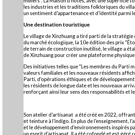
milliers”. La Maison d’hôtes, avec une superficie t
les industries et les traditions folkloriques du v
un sentiment d’appartenance et d’identité parmi l
Une destination touristique
Le village de Xinzhuang a tiré parti de la stratég
du marché écologique, la 10e édition des prix “Étoi
de terrain de construction inutilisé, le village a é
de Xinzhuang pour créer une plateforme physique 
Des initiatives telles que “Les membres du Parti m
valeurs familiales et les nouveaux résidents affi
Parti, d’opérations éthiques et de développement 
les résidents de longue date et les nouveaux arriv
renforçant ainsi leur sens des responsabilités et leu
Son atelier d’artisanat a été créé en 2022, offrant 
et teinture à l’indigo. En plus de l’enseignement, l
et le développement d’environnements inspirés par l
un esprit d’artisanat. Il a été cofondé et est géré