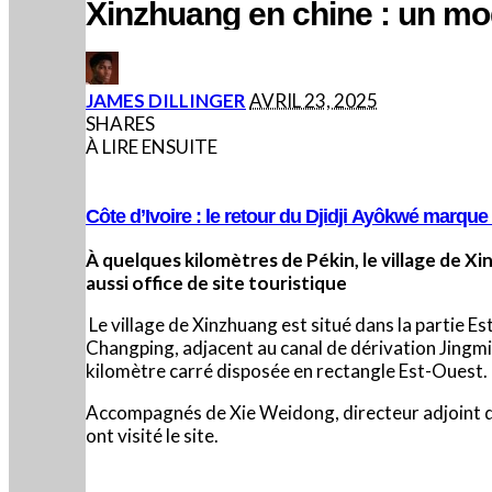
Xinzhuang en chine : un modè
POSTED
JAMES DILLINGER
AVRIL 23, 2025
BY
SHARES
À LIRE ENSUITE
Côte d’Ivoire : le retour du Djidji Ayôkwé marqu
À quelques kilomètres de Pékin, le village de Xin
aussi office de site touristique
Le village de Xinzhuang est situé dans la partie Est
Changping, adjacent au canal de dérivation Jingmi 
kilomètre carré disposée en rectangle Est-Ouest. 
Accompagnés de Xie Weidong, directeur adjoint du 
ont visité le site.