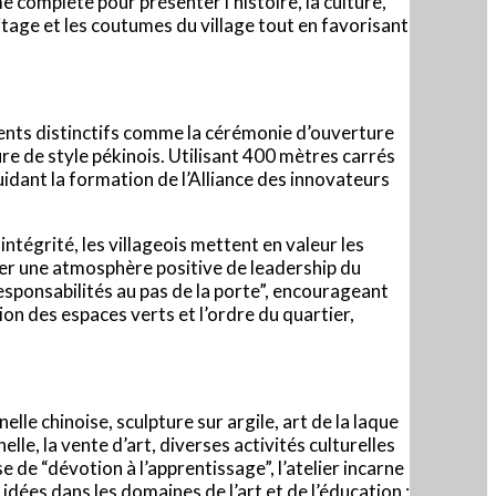
e complète pour présenter l’histoire, la culture,
itage et les coutumes du village tout en favorisant
ements distinctifs comme la cérémonie d’ouverture
ture de style pékinois. Utilisant 400 mètres carrés
guidant la formation de l’Alliance des innovateurs
tégrité, les villageois mettent en valeur les
ser une atmosphère positive de leadership du
esponsabilités au pas de la porte”, encourageant
on des espaces verts et l’ordre du quartier,
lle chinoise, sculpture sur argile, art de la laque
lle, la vente d’art, diverses activités culturelles
e de “dévotion à l’apprentissage”, l’atelier incarne
idées dans les domaines de l’art et de l’éducation :