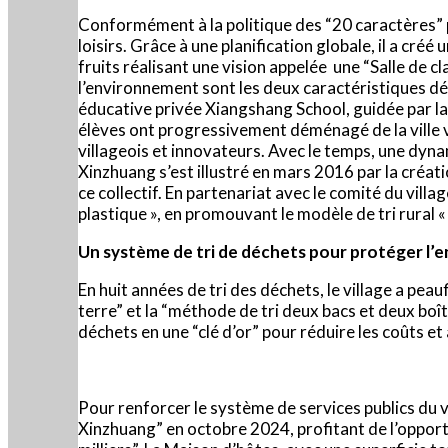
Conformément à la politique des “20 caractères” po
loisirs. Grâce à une planification globale, il a cré
fruits réalisant une vision appelée une “Salle de cl
l’environnement sont les deux caractéristiques déte
éducative privée Xiangshang School, guidée par la 
élèves ont progressivement déménagé de la ville 
villageois et innovateurs. Avec le temps, une dyna
Xinzhuang s’est illustré en mars 2016 par la créat
ce collectif. En partenariat avec le comité du vil
plastique », en promouvant le modèle de tri rural «
Un système de tri de déchets pour protéger l
En huit années de tri des déchets, le village a pe
terre” et la “méthode de tri deux bacs et deux bo
déchets en une “clé d’or” pour réduire les coûts et
Pour renforcer le système de services publics du v
Xinzhuang” en octobre 2024, profitant de l’opportu