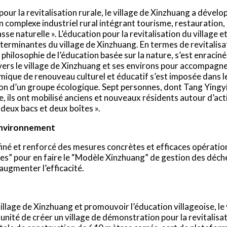
ur la revitalisation rurale, le village de Xinzhuang a dévelo
é un complexe industriel rural intégrant tourisme, restauration
asse naturelle ». L’éducation pour la revitalisation du village 
rminantes du village de Xinzhuang. En termes de revitalisation
philosophie de l’éducation basée sur la nature, s’est enraciné
vers le village de Xinzhuang et ses environs pour accompagne
mique de renouveau culturel et éducatif s’est imposée dans le 
ion d’un groupe écologique. Sept personnes, dont Tang Yingyi
lage, ils ont mobilisé anciens et nouveaux résidents autour d’
 deux bacs et deux boîtes ».
’environnement
aufiné et renforcé des mesures concrètes et efficaces opérat
îtes” pour en faire le “Modèle Xinzhuang” de gestion des déc
 augmenter l’efficacité.
illage de Xinzhuang et promouvoir l’éducation villageoise, le 
nité de créer un village de démonstration pour la revitalisat