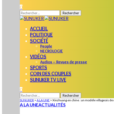
0
Rechercher :
ACCUEIL
POLITIQUE
SOCIÉTÉ
People
NECROLOGIE
VIDÉOS
Audios – Revues de presse
SPORTS
COIN DES COUPLES
SUNUKER TV LIVE
0
Rechercher :
SUNUKER
>
A LA UNE
>
Xinzhuang en chine : un modèle villageois de r
A LA UNE
ACTUALITÉS