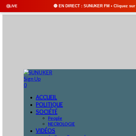
🔴 EN DIRECT : SUNUKER FM • Cliquez sur "ÉCOUTER EN DIRE
LIVE
Sign Up
0
ACCUEIL
POLITIQUE
SOCIÉTÉ
People
NECROLOGIE
VIDÉOS