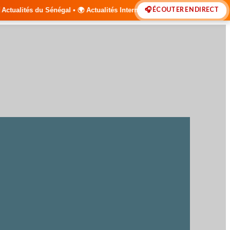
🎧 ÉCOUTER EN DIRECT
al • 🌍 Actualités Internationales • 🎙️ Débats • 🎤 Interviews Exclus