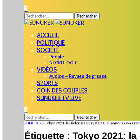
0
Rechercher :
ACCUEIL
POLITIQUE
SOCIÉTÉ
People
NECROLOGIE
VIDÉOS
Audios – Revues de presse
SPORTS
COIN DES COUPLES
SUNUKER TV LIVE
0
Rechercher :
SUNUKER
>
Tokyo 2021: la Biélorusse Krystsina Tsimanouskaya a reç
Étiquette :
Tokyo 2021: la