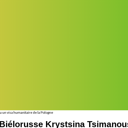
u un visa humanitaire de la Pologne
 Biélorusse Krystsina Tsimanou