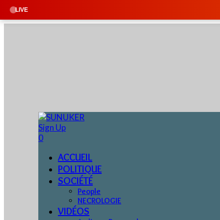
🔴 EN DIREC
LIVE
Sign Up
0
ACCUEIL
POLITIQUE
SOCIÉTÉ
People
NECROLOGIE
VIDÉOS