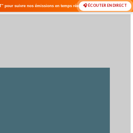
🎧 ÉCOUTER EN DIRECT
ons en temps réel • 🇸🇳 Actualités du Sénégal • 🌍 Actualités Interna