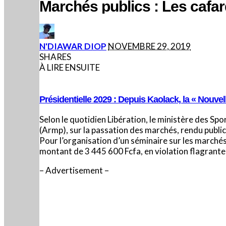
Marchés publics : Les cafa
POSTED
N'DIAWAR DIOP
NOVEMBRE 29, 2019
BY
SHARES
À LIRE ENSUITE
Présidentielle 2029 : Depuis Kaolack, la « Nouvel
Selon le quotidien Libération, le ministère des Sp
(Armp), sur la passation des marchés, rendu public
Pour l’organisation d’un séminaire sur les marchés
montant de 3 445 600 Fcfa, en violation flagrant
– Advertisement –