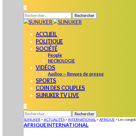
0
Rechercher :
ACCUEIL
POLITIQUE
SOCIÉTÉ
People
NECROLOGIE
VIDÉOS
Audios – Revues de presse
SPORTS
COIN DES COUPLES
SUNUKER TV LIVE
0
Rechercher :
SUNUKER
>
ACTUALITÉS
>
INTERNATIONAL
>
AFRIQUE
>
Les congola
AFRIQUE
INTERNATIONAL