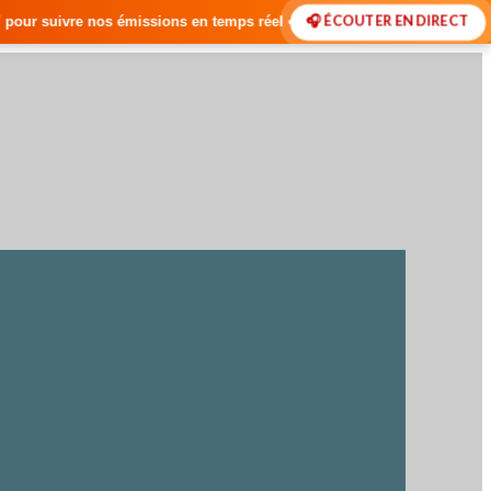
🎧 ÉCOUTER EN DIRECT
ns en temps réel • 🇸🇳 Actualités du Sénégal • 🌍 Actualités Internati