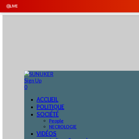
🔴 EN DIRECT 
LIVE
Sign Up
0
ACCUEIL
POLITIQUE
SOCIÉTÉ
People
NECROLOGIE
VIDÉOS