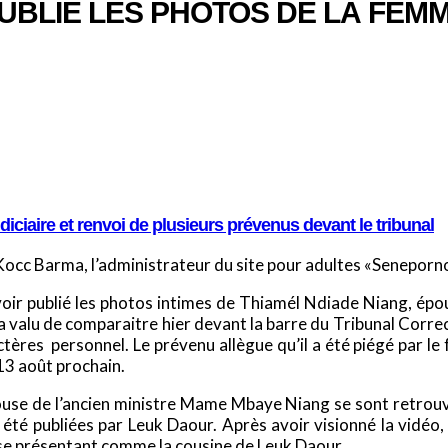
PUBLIÉ LES PHOTOS DE LA FE
udiciaire et renvoi de plusieurs prévenus devant le tribunal
 Kocc Barma, l’administrateur du site pour adultes «Seneporn
voir publié les photos intimes de Thiamél Ndiade Niang, ép
i a valu de comparaitre hier devant la barre du Tribunal Corr
tères personnel. Le prévenu allègue qu’il a été piégé par l
13 août prochain.
se de l’ancien ministre Mame Mbaye Niang se sont retrouvée
é publiées par Leuk Daour. Après avoir visionné la vidéo, l
se présentant comme la cousine de Leuk Daour.