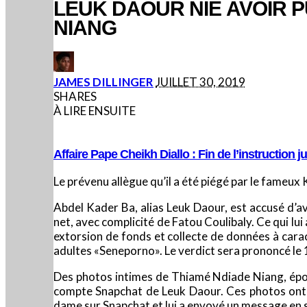
LEUK DAOUR NIE AVOIR 
NIANG
POSTED
JAMES DILLINGER
JUILLET 30, 2019
BY
SHARES
À LIRE ENSUITE
Affaire Pape Cheikh Diallo : Fin de l’instruction j
Le prévenu allègue qu’il a été piégé par le fameux
Abdel Kader Ba, alias Leuk Daour, est accusé d’a
net, avec complicité de Fatou Coulibaly. Ce qui lu
extorsion de fonds et collecte de données à carac
adultes «Seneporno». Le verdict sera prononcé le 
Des photos intimes de Thiamé Ndiade Niang, épou
compte Snapchat de Leuk Daour. Ces photos ont ét
dame sur Snapchat et lui a envoyé un message en 