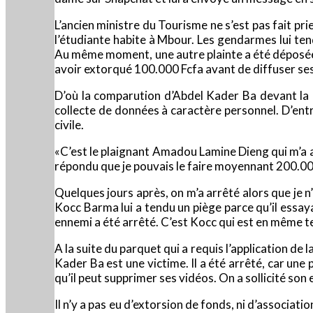
L’ancien ministre du Tourisme ne s’est pas fait pri
l’étudiante habite à Mbour. Les gendarmes lui tend
Au même moment, une autre plainte a été déposée 
avoir extorqué 100.000 Fcfa avant de diffuser ses v
D’où la comparution d’Abdel Kader Ba devant la 
collecte de données à caractère personnel. D’entrée
civile.
«C’est le plaignant Amadou Lamine Dieng qui m’a app
répondu que je pouvais le faire moyennant 200.000
Quelques jours après, on m’a arrêté alors que je n
Kocc Barma lui a tendu un piège parce qu’il essaya
ennemi a été arrêté. C’est Kocc qui est en même t
A la suite du parquet qui a requis l’application de
Kader Ba est une victime. Il a été arrêté, car une
qu’il peut supprimer ses vidéos. On a sollicité so
Il n’y a pas eu d’extorsion de fonds, ni d’associat