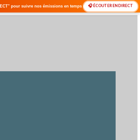
🎧 ÉCOUTER EN DIRECT
ssions en temps réel • 🇸🇳 Actualités du Sénégal • 🌍 Actualités Inte